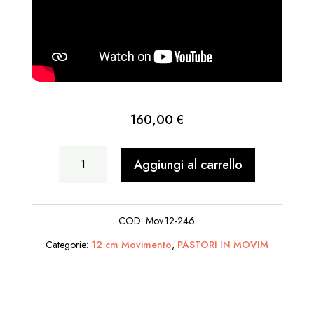
160,00
€
Uomo
Aggiungi al carrello
che
Fa
COD:
Mov.12-246
Sfratto
Categorie:
12 cm Movimento
,
PASTORI IN MOVIM
quantità