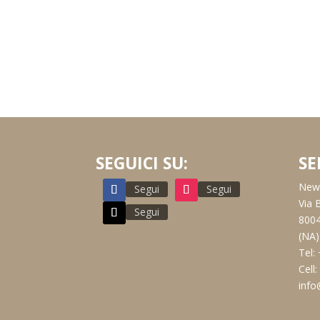
SEGUICI SU:
SE
New 
Segui
Segui
Via 
Segui
8004
(NA)
Tel:
Cell
info