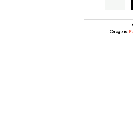
Anfora
Mano
quantità
Categorie:
P