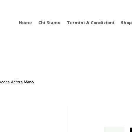
Home
Chi Siamo
Termini & Condizioni
Shop
onna Anfora Mano
Donna