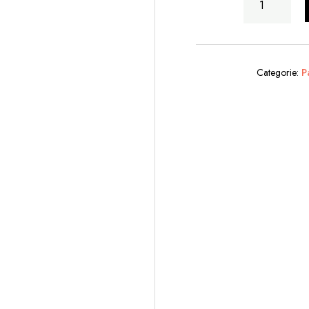
2
Ceppi
Aglio
Nelle
Categorie:
P
Mani
quantità