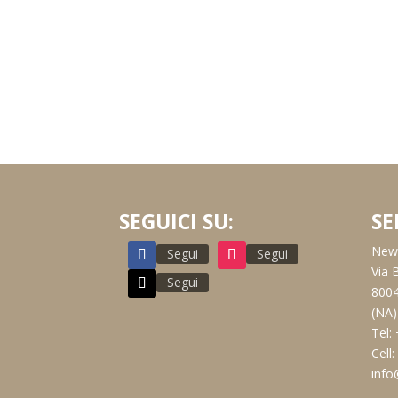
SEGUICI SU:
SE
New 
Segui
Segui
Via 
Segui
8004
(NA)
Tel:
Cell
info