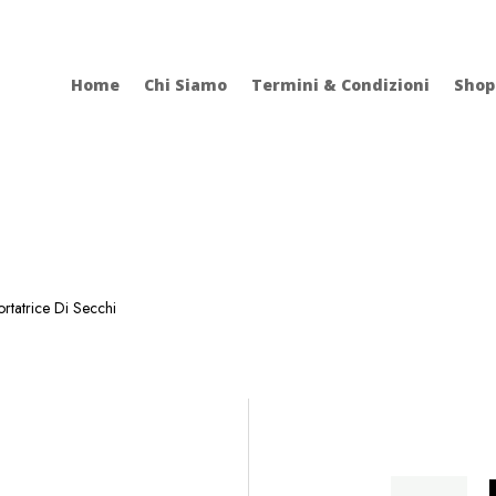
Home
Chi Siamo
Termini & Condizioni
Shop
rtatrice Di Secchi
Portatrice