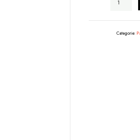
Di
Secchi
quantità
Categorie:
P