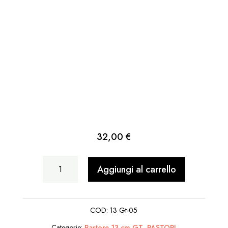
32,00
€
Acquaiolo
Aggiungi al carrello
con
secchi
COD:
13 Gt-05
di
Categorie:
Pastore 13 cm GT
,
PASTORI