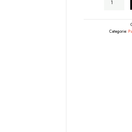
Pentole
Su
Tronco
quantità
Categorie:
P