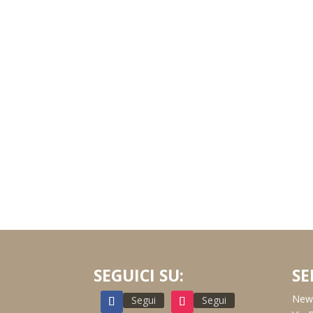
SEGUICI SU:
SE
New 
Segui
Segui