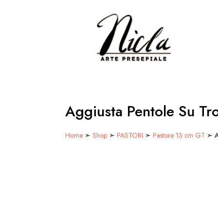
Aggiusta Pentole Su Tr
Home
➣
Shop
➣
PASTORI
➣
Pastore 13 cm GT
➣ Ag