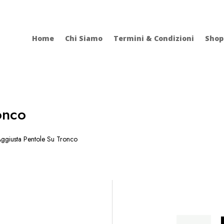
Home
Chi Siamo
Termini & Condizioni
Shop
onco
giusta Pentole Su Tronco
Aggiusta