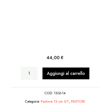
44,00
€
Arabo
Aggiungi al carrello
Seduto
a
COD:
13Gt-14
terra
Categorie:
Pastore 13 cm GT
,
PASTORI
con