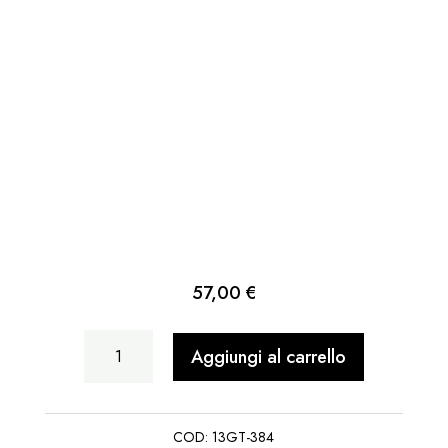
57,00
€
Donna
Aggiungi al carrello
Cesto
Ricotta
COD:
13GT-384
-