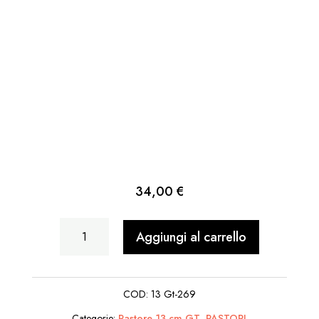
34,00
€
Donna
Aggiungi al carrello
Che
Batte
COD:
13 Gt-269
Tappeto
Categorie:
Pastore 13 cm GT
,
PASTORI