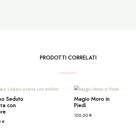
PRODOTTI CORRELATI
bo Seduto
Magio Moro in
rra con
Piedi
ore
100,00
€
0
€