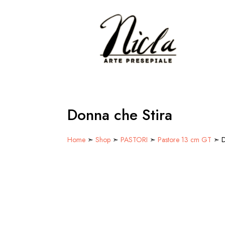
Donna che Stira
Home
➣
Shop
➣
PASTORI
➣
Pastore 13 cm GT
➣ D