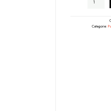
che
Stira
quantità
Categorie:
P