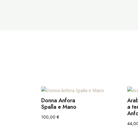
Donna Anfora
Ara
Spalla e Mano
a te
Anf
100,00
€
44,0