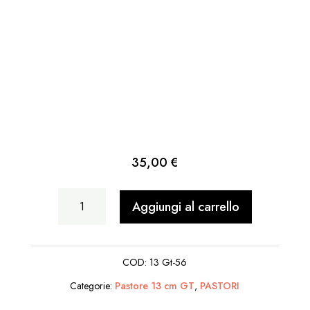
35,00
€
Donna
Aggiungi al carrello
con
Fazzoletti
COD:
13 Gt-56
quantità
Categorie:
Pastore 13 cm GT
,
PASTORI