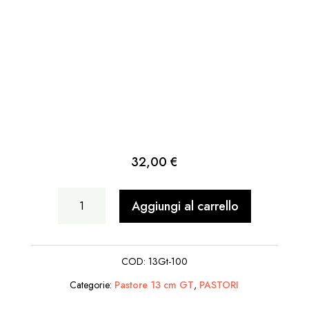
32,00
€
Meravigliato
Aggiungi al carrello
in
Ginocchio
COD:
13Gt-100
quantità
Categorie:
Pastore 13 cm GT
,
PASTORI