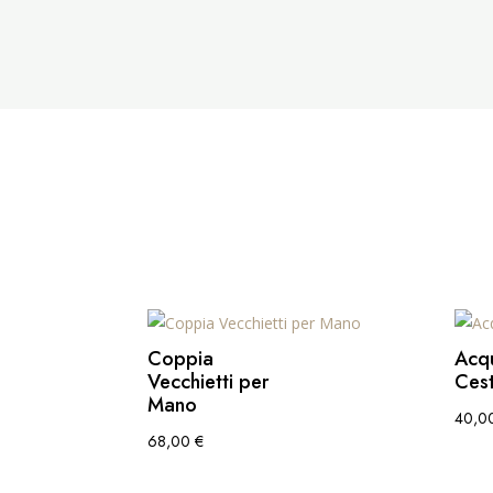
Coppia
Acq
Vecchietti per
Cest
Mano
40,0
68,00
€