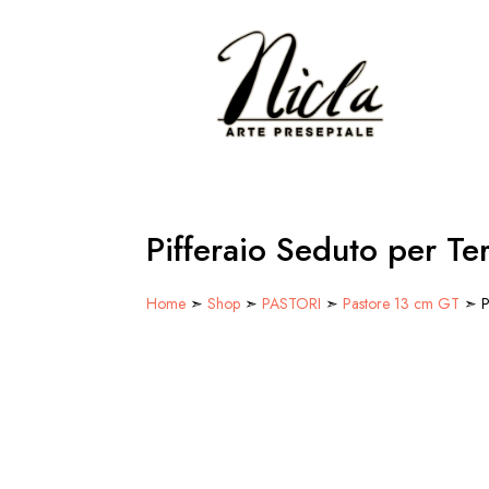
Pifferaio Seduto per Te
Home
➣
Shop
➣
PASTORI
➣
Pastore 13 cm GT
➣ Pi