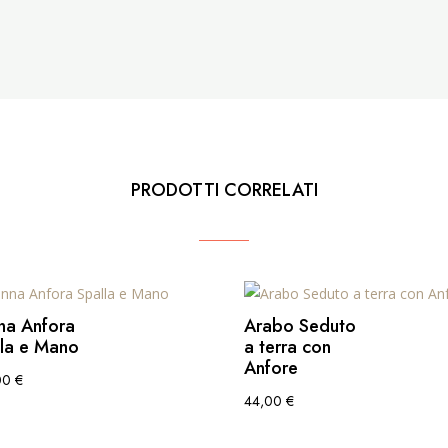
PRODOTTI CORRELATI
na Anfora
Arabo Seduto
lla e Mano
a terra con
Anfore
00
€
44,00
€