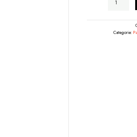
Seduto
per
Terra
quantità
Categorie:
P