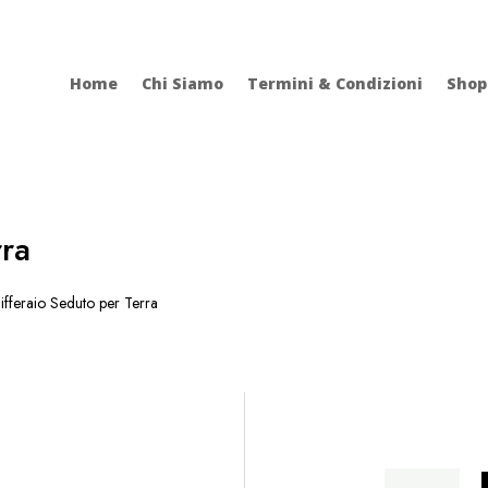
Home
Chi Siamo
Termini & Condizioni
Shop
rra
fferaio Seduto per Terra
Pifferaio