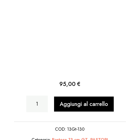
95,00
€
Scenetta
Aggiungi al carrello
Cammelliere
Seduto
COD:
13Gt-130
quantità
Categorie:
Pastore 13 cm GT
,
PASTORI