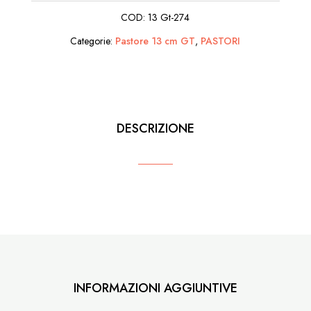
Cera
COD:
13 Gt-274
2
Categorie:
Pastore 13 cm GT
,
PASTORI
Personaggi
quantità
DESCRIZIONE
INFORMAZIONI AGGIUNTIVE