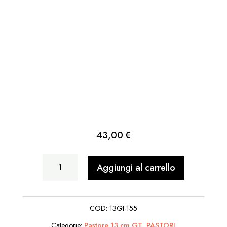
43,00
€
Uomo
Aggiungi al carrello
Con
Pappagallo
COD:
13Gt-155
Su
Categorie:
Pastore 13 cm GT
,
PASTORI