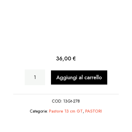
36,00
€
Uomo
Aggiungi al carrello
Oca
In
COD:
13Gt-278
Mano
Categorie:
Pastore 13 cm GT
,
PASTORI
quantità