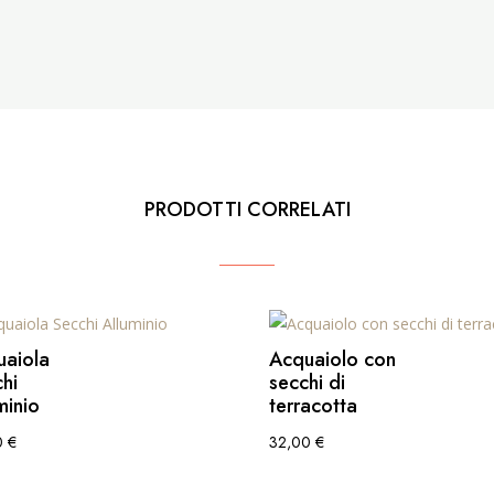
PRODOTTI CORRELATI
uaiola
Acquaiolo con
hi
secchi di
minio
terracotta
0
€
32,00
€