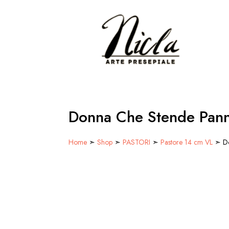
Donna Che Stende Panni
Home
➣
Shop
➣
PASTORI
➣
Pastore 14 cm VL
➣ Do