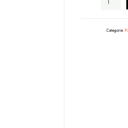
Che
Stende
Panni
Con
Categorie:
P
Struttura
quantità