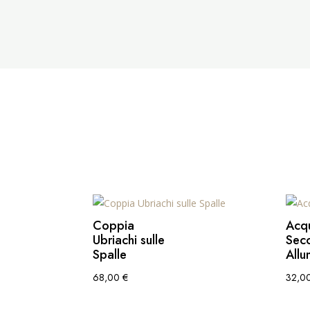
Coppia
Acq
Ubriachi sulle
Secc
Spalle
Allu
68,00
€
32,0