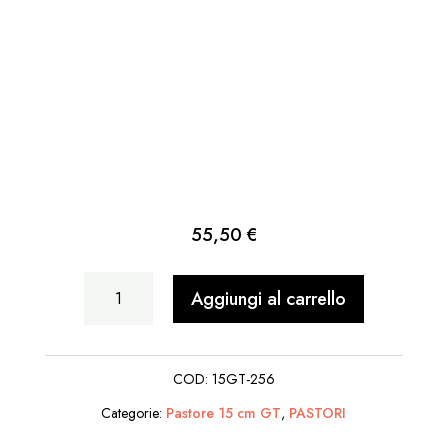
55,50
€
Angelo
Aggiungi al carrello
Con
Lanterna
COD:
15GT-256
quantità
Categorie:
Pastore 15 cm GT
,
PASTORI