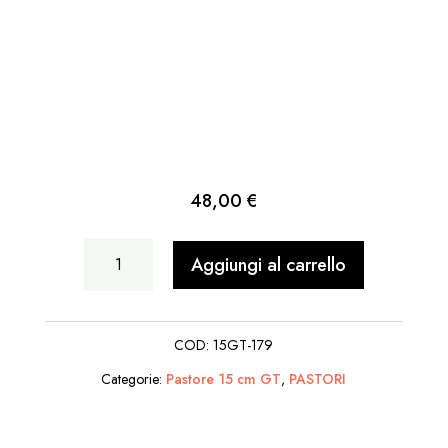
48,00
€
Soldato
Aggiungi al carrello
Con
Spada
COD:
15GT-179
quantità
Categorie:
Pastore 15 cm GT
,
PASTORI