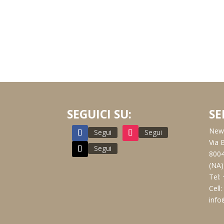
SEGUICI SU:
SE
New 
Segui
Segui
Via 
Segui
8004
(NA)
Tel:
Cell
info