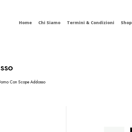
Home
Chi Siamo
Termini & Condizioni
Shop
sso
omo Con Scope Addosso
Uomo