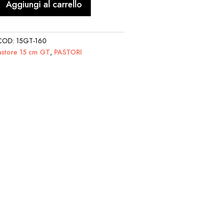
Aggiungi al carrello
COD:
15GT-160
astore 15 cm GT
,
PASTORI