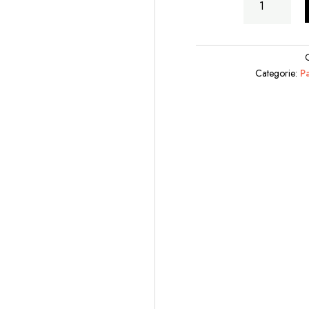
Con
Scope
Addosso
quantità
Categorie:
P