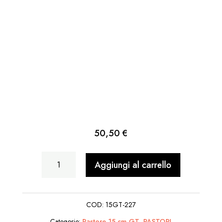
50,50
€
Uomo
Aggiungi al carrello
seduto
accanto
COD:
15GT-227
alla
Categorie:
Pastore 15 cm GT
,
PASTORI