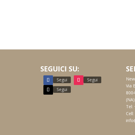
SEGUICI SU:
SE
New 
Segui
Segui
Via 
Segui
8004
(NA)
Tel:
Cell
info