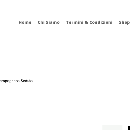
Home
Chi Siamo
Termini & Condizioni
Shop
ampognaro Seduto
Zampognaro