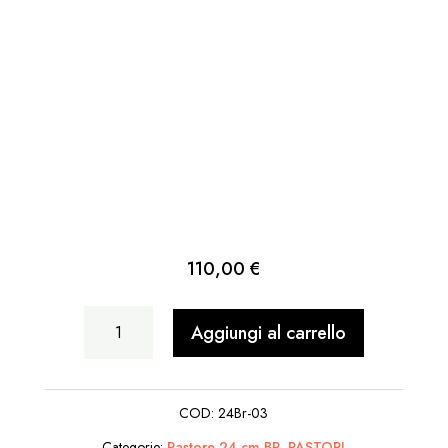
110,00
€
Araba
Aggiungi al carrello
seduta
per
COD:
24Br-03
terra
Categorie:
Pastore 24 cm BR
,
PASTORI