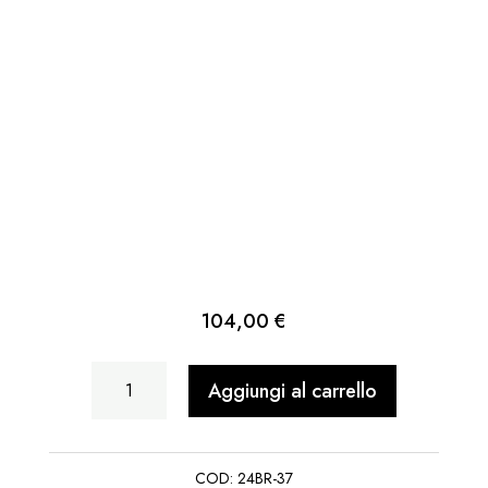
104,00
€
Donna
Aggiungi al carrello
Fascina
Sp.
COD:
24BR-37