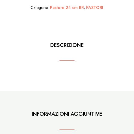
e
Categorie:
Pastore 24 cm BR
,
PASTORI
Scopa
in
mano
quantità
DESCRIZIONE
INFORMAZIONI AGGIUNTIVE