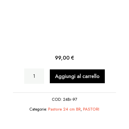
99,00
€
Uomo
Aggiungi al carrello
Legna
Spalle
COD:
24Br-97
quantità
Categorie:
Pastore 24 cm BR
,
PASTORI