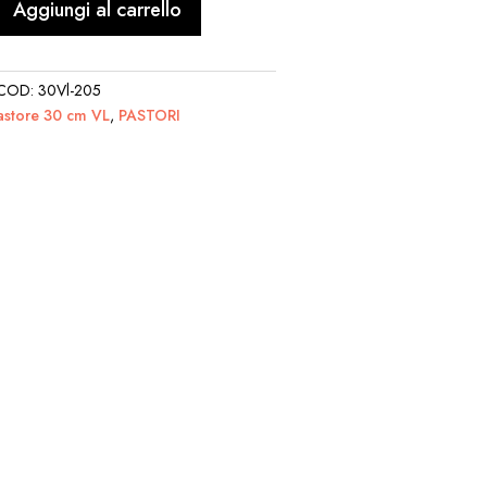
Aggiungi al carrello
COD:
30Vl-205
astore 30 cm VL
,
PASTORI