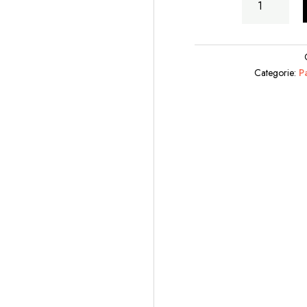
con
Scala
quantità
Categorie:
P