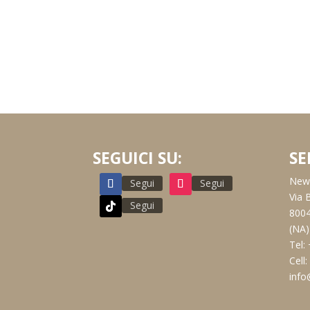
SEGUICI SU:
SE
New 
Segui
Segui
Via 
Segui
8004
(NA)
Tel:
Cell
info