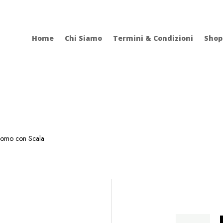
Home
Chi Siamo
Termini & Condizioni
Shop
omo con Scala
Uomo