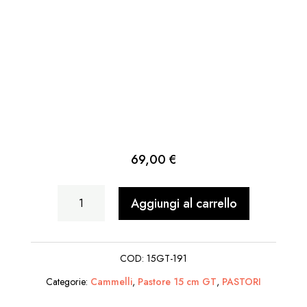
69,00
€
Cammello
Aggiungi al carrello
in
piedi
COD:
15GT-191
bardato
Categorie:
Cammelli
,
Pastore 15 cm GT
,
PASTORI
quantità