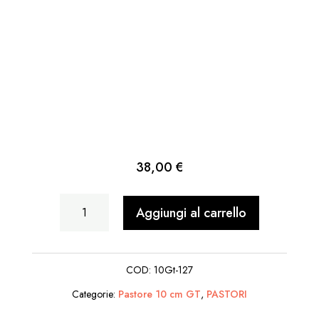
38,00
€
Donna
Aggiungi al carrello
Cassetta
Pulcini
COD:
10Gt-127
In
Categorie:
Pastore 10 cm GT
,
PASTORI
Testa