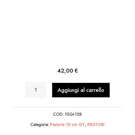
42,00
€
Donna
Aggiungi al carrello
Cesto
Gatti
COD:
10Gt-128
In
Categorie:
Pastore 10 cm GT
,
PASTORI
Mano