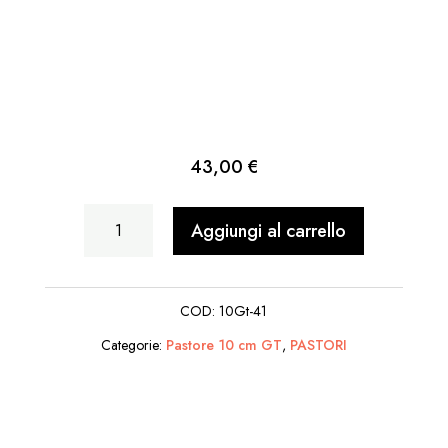
43,00
€
Padre
Aggiungi al carrello
Pio
quantità
COD:
10Gt-41
Categorie:
Pastore 10 cm GT
,
PASTORI