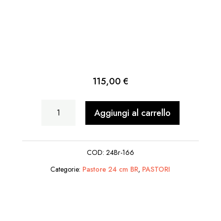
115,00
€
Angelo
Aggiungi al carrello
in
Piedi
COD:
24Br-166
quantità
Categorie:
Pastore 24 cm BR
,
PASTORI