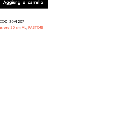
Aggiungi al carrello
COD:
30Vl-207
astore 30 cm VL
,
PASTORI