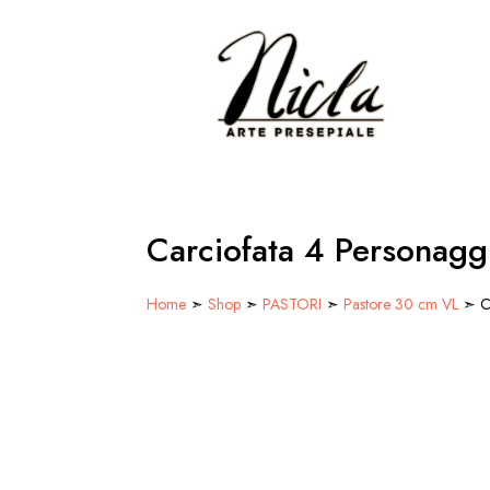
Carciofata 4 Personagg
Home
➣
Shop
➣
PASTORI
➣
Pastore 30 cm VL
➣ Ca