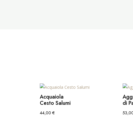
Acquaiola
Aggi
Cesto Salumi
di P
44,00
€
53,0