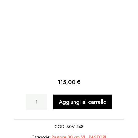
115,00
€
Donna
Aggiungi al carrello
con
4
COD:
30Vl-148
Cesti
Categorie:
Pastore 30 cm VL
,
PASTORI