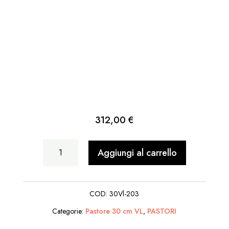
312,00
€
Famiglia
Aggiungi al carrello
Contadina
quantità
COD:
30Vl-203
Categorie:
Pastore 30 cm VL
,
PASTORI